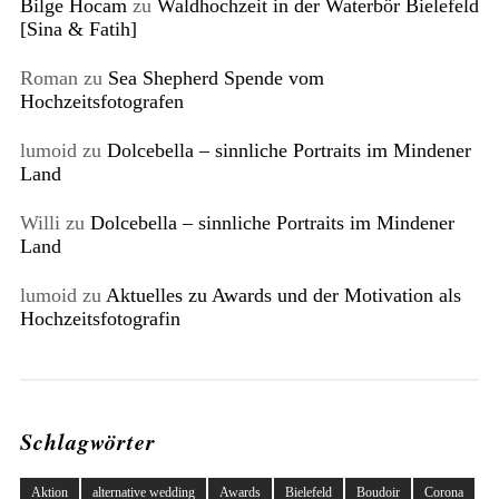
Bilge Hocam
zu
Waldhochzeit in der Waterbör Bielefeld
[Sina & Fatih]
Roman
zu
Sea Shepherd Spende vom
Hochzeitsfotografen
lumoid
zu
Dolcebella – sinnliche Portraits im Mindener
Land
Willi
zu
Dolcebella – sinnliche Portraits im Mindener
Land
lumoid
zu
Aktuelles zu Awards und der Motivation als
Hochzeitsfotografin
Schlagwörter
Aktion
alternative wedding
Awards
Bielefeld
Boudoir
Corona