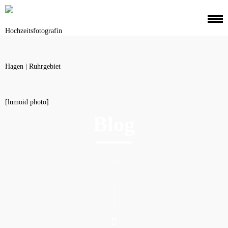
Blog
---