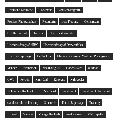
Dortmund Mengede
Elopement
Familienfotografin
Fearless Photographers
Fotografin
freie Trauung
Gemeinsam
Gut Hermeshof
Hochzeit
Hochzeitsfotografin
Hochzeitsfotograf NRW
Hochzeitsfotograf Ostwestfalen
Hochzeitsreportage
Luftballons
Masters of German Wedding Photography
Minden
Motivation
Nachhaltigkeit
Ostwestfalen
outdoor
OWL
Portrait
Right On!
Rittergut
Ruhrgebiet
Ruhrgebiet Hochzeit
Sea Shepherd
Standesamt
Standesamt Dortmund
standesamtliche Trauung
Störmede
This is Reportage
Trauung
Umwelt
Vintage
Vintage Hochzeit
Waldhochzeit
Waldkapelle