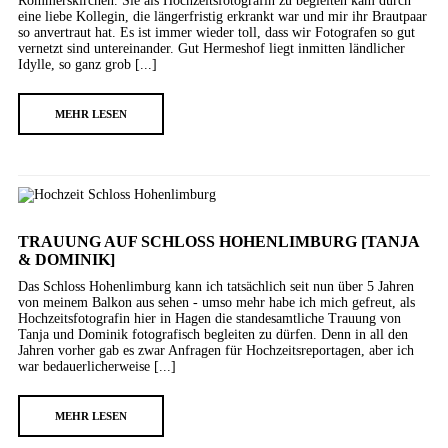
Rommerskirchen. Sie als Hochzeitsfotografin zu begleiten kam durch
eine liebe Kollegin, die längerfristig erkrankt war und mir ihr Brautpaar
so anvertraut hat. Es ist immer wieder toll, dass wir Fotografen so gut
vernetzt sind untereinander. Gut Hermeshof liegt inmitten ländlicher
Idylle, so ganz grob [...]
MEHR LESEN
TRAUUNG AUF SCHLOSS HOHENLIMBURG [TANJA
& DOMINIK]
Das Schloss Hohenlimburg kann ich tatsächlich seit nun über 5 Jahren
von meinem Balkon aus sehen - umso mehr habe ich mich gefreut, als
Hochzeitsfotografin hier in Hagen die standesamtliche Trauung von
Tanja und Dominik fotografisch begleiten zu dürfen. Denn in all den
Jahren vorher gab es zwar Anfragen für Hochzeitsreportagen, aber ich
war bedauerlicherweise [...]
MEHR LESEN