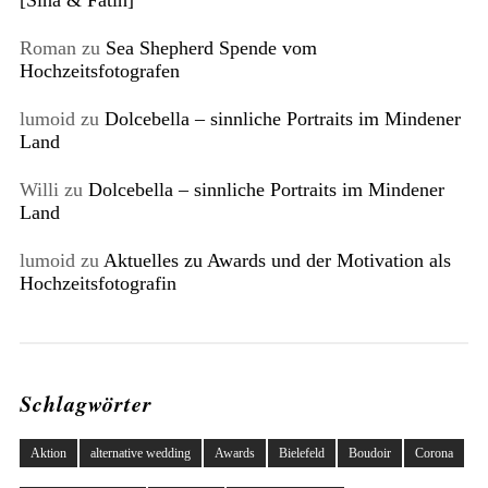
[Sina & Fatih]
Roman
zu
Sea Shepherd Spende vom
Hochzeitsfotografen
lumoid
zu
Dolcebella – sinnliche Portraits im Mindener
Land
Willi
zu
Dolcebella – sinnliche Portraits im Mindener
Land
lumoid
zu
Aktuelles zu Awards und der Motivation als
Hochzeitsfotografin
Schlagwörter
Aktion
alternative wedding
Awards
Bielefeld
Boudoir
Corona