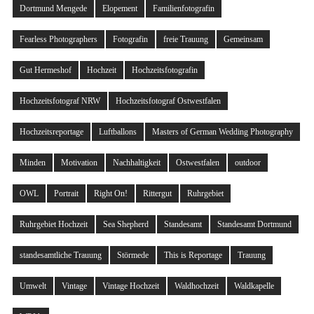
Dortmund Mengede
Elopement
Familienfotografin
Fearless Photographers
Fotografin
freie Trauung
Gemeinsam
Gut Hermeshof
Hochzeit
Hochzeitsfotografin
Hochzeitsfotograf NRW
Hochzeitsfotograf Ostwestfalen
Hochzeitsreportage
Luftballons
Masters of German Wedding Photography
Minden
Motivation
Nachhaltigkeit
Ostwestfalen
outdoor
OWL
Portrait
Right On!
Rittergut
Ruhrgebiet
Ruhrgebiet Hochzeit
Sea Shepherd
Standesamt
Standesamt Dortmund
standesamtliche Trauung
Störmede
This is Reportage
Trauung
Umwelt
Vintage
Vintage Hochzeit
Waldhochzeit
Waldkapelle